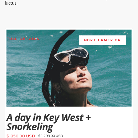
luctus.
FULL DETAILS
NORTH AMERICA
A day in Key West +
Snorkeling
$ 850.00 USD
$ 1,299.00 USD