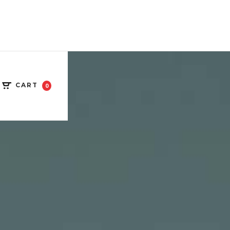
CART
0