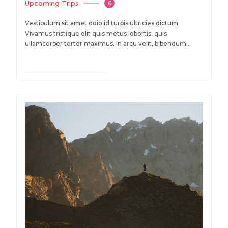
Upcoming Trips
6
Vestibulum sit amet odio id turpis ultricies dictum.
Vivamus tristique elit quis metus lobortis, quis
ullamcorper tortor maximus. In arcu velit, bibendum...
VIEW TRAVEL DEALS
$ 850 USD
Onwards