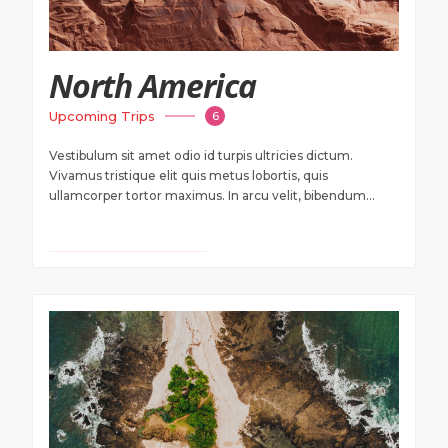
North America
Upcoming Trips
6
Vestibulum sit amet odio id turpis ultricies dictum.
Vivamus tristique elit quis metus lobortis, quis
ullamcorper tortor maximus. In arcu velit, bibendum...
VIEW TRAVEL DEALS
$ 850 USD
Onwards