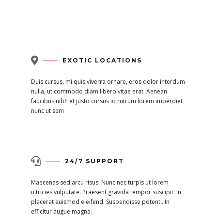

EXOTIC LOCATIONS
Duis cursus, mi quis viverra ornare, eros dolor interdum
nulla, ut commodo diam libero vitae erat. Aenean
faucibus nibh et justo cursus id rutrum lorem imperdiet
nunc ut sem

24/7 SUPPORT
Maecenas sed arcu risus. Nunc nec turpis ut lorem
ultricies vulputate. Praesent gravida tempor suscipit. In
placerat euismod eleifend. Suspendisse potenti. In
efficitur augue magna.